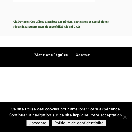
Clairettes et Coquillon, distribue des pêches, nectarines et des abricots
répondant aux normes de traçabilité Global GAP.
←
Sud de France
Mentions légales
Contact
Ce site utilise des cookies pour améliorer votre expérience.
Continuer la navigation sur ce site implique votre acceptation.
J'accepte
Politique de confidentialité